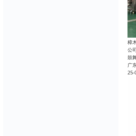
樟
公
鼓
广
25-