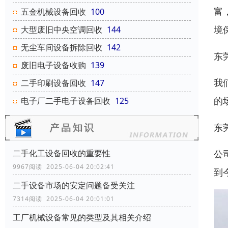
富
五金机械设备回收
100
境
大型废旧中央空调回收
144
无尘车间设备拆除回收
142
东
废旧电子设备收购
139
我
二手印刷设备回收
147
的
电子厂二手电子设备回收
125
东
二手化工设备回收的重要性
公
9967阅读 2025-06-04 20:02:41
到
二手设备市场的安定问题备受关注
7314阅读 2025-06-04 20:01:01
工厂机械设备常见的类型及其相关介绍