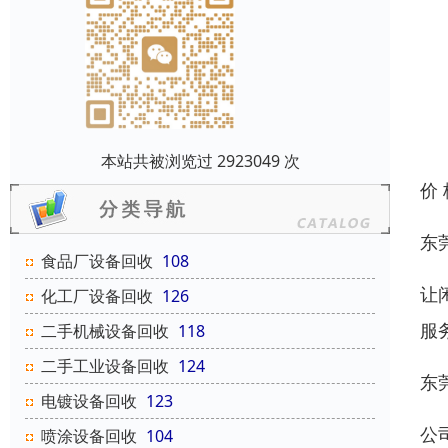
本站共被浏览过 2923049 次
价
东
食品厂设备回收
108
让
化工厂设备回收
126
服
二手机械设备回收
118
二手工业设备回收
124
东
电镀设备回收
123
公
喷涂设备回收
104