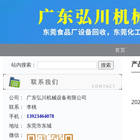
首页
产
站内搜索：
公司：
广东弘川机械设备有限公司
20
联系：
李桃
手机：
13923464078
地址：
东莞市东城
微信：