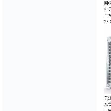
回
杆
广
25-
黄
东
于