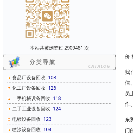
本站共被浏览过 2909481 次
价
我
食品厂设备回收
108
信
化工厂设备回收
126
员
二手机械设备回收
118
作
二手工业设备回收
124
电镀设备回收
123
东
喷涂设备回收
104
门