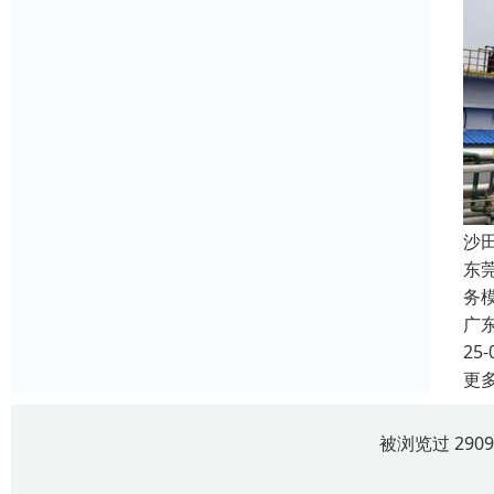
沙
东
务
广
25-
更
被浏览过 290