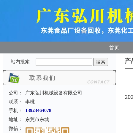
首页
产
站内搜索：
公司：
广东弘川机械设备有限公司
20
联系：
李桃
手机：
13923464078
地址：
东莞市东城
微信：