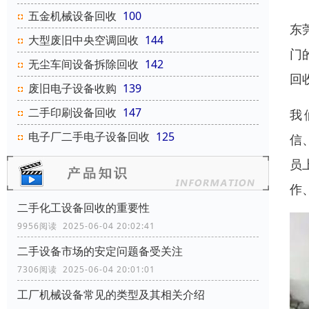
五金机械设备回收
100
东
大型废旧中央空调回收
144
门
无尘车间设备拆除回收
142
回
废旧电子设备收购
139
二手印刷设备回收
147
我
电子厂二手电子设备回收
125
信
员
作
二手化工设备回收的重要性
9956阅读 2025-06-04 20:02:41
二手设备市场的安定问题备受关注
7306阅读 2025-06-04 20:01:01
工厂机械设备常见的类型及其相关介绍