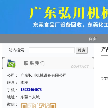
首页
产
站内搜索：
公司：
广东弘川机械设备有限公司
20
联系：
李桃
手机：
13923464078
地址：
东莞市东城
微信：