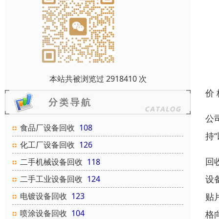
本站共被浏览过 2918410 次
价
公
食品厂设备回收
108
持
化工厂设备回收
126
回
二手机械设备回收
118
设
二手工业设备回收
124
电镀设备回收
123
贴
喷涂设备回收
104
格