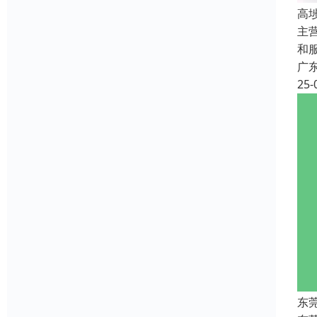
高
主
和
广
25-
东