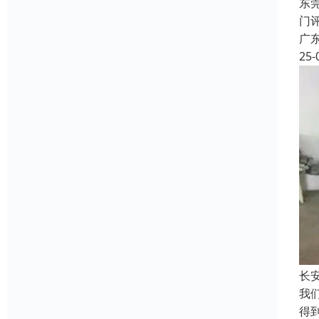
东
门
广
25-
长
我
得