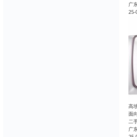
广
25-
高
面
二
广
25-