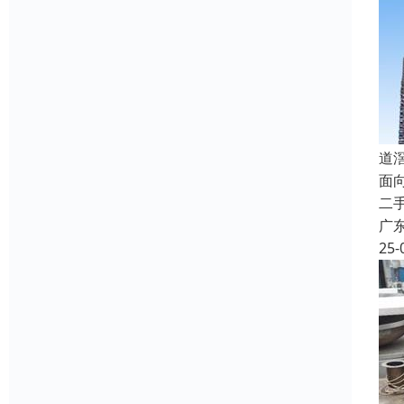
道
面
二
广
25-